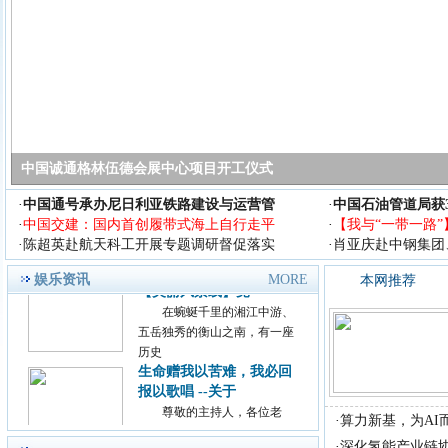
&middot;共生&rdquo;的腾讯影
业
王中磊出席2018 亚洲旅游
产业年会 谈中
今天(9月14日)，2018 亚
洲旅游产业年会在上海举行，
年会
励志歌手杨洪强放歌中国
中国诚通格林伍德会展中心项目开工仪式
演艺又见山里红
励志歌手杨洪强放歌中国演艺
·
中国通号承办尼日利亚铁路建设与运营管
·
中国石油管道局获
又见山里红 首届《放歌中国》
·
中国交建：国内首创履带式海上自行走平
·
【我与“一带一路”
歌手
·
陈超英赴航天科工开展专题调研督促落实
·
肖亚庆赴中钢集团
哇！湖南大事件，这道
【美丽风景线】竟
娱乐资讯
MORE
本网推荐
在蜿蜒千里的湘江中游、
五岳独秀的衡山之南，有一座
历史
生命赠我以苦难，我必回
报以歌唱 --关于
尊敬的主持人，各位老
师，亲爱的观众朋友： 今
·
算力新基，为AI而
天，借
·
深化氢能产业链