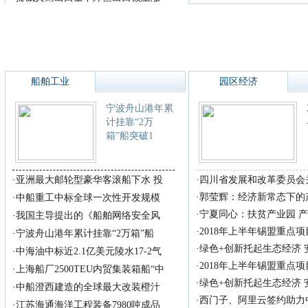
船舶工业
园区经济
宁波舟山港年累
计挂靠“2万
箱”船突破1
·
亚洲最大邮轮型豪华客滚船下水 投
·
四川省发展和改革委员会
·
郭莹辉：经济新常态下的
·
中船重工中标全球一次性开发规模
·
宁夏同心：扶贫产业园 
·
我国主导提出的《船舶网络安全风
·
2018年上半年锡盟重点
·
宁波舟山港年累计挂靠“2万箱”船
·
绿色+创新托起生态经济
·
中海油中标近2.1亿美元陵水17-2气
·
2018年上半年锡盟重点
·
上海船厂2500TEU内贸集装箱船“中
·
绿色+创新托起生态经济
·
中船澄西建造的全球最大改装橙汁
·
西门子、阿里云签约助力
·
江苏海通海洋工程装备7980吨成品