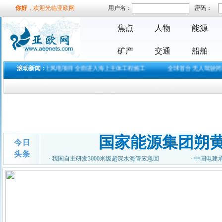
你好
，欢迎光临亚欧网
用户名：
密码：
焦点
人物
能源
矿产
交通
船舶
PC建设海上风电项目全面进入海上主体工程施工
滚动新闻：
全球首台无人驾驶跨运车正式
国家能源集团朔
·
我国自主研发3000米级超深水海管应急回
·
中国电建
2018腾讯影业发布会：多
部国产漫改真人
近日，主题为&ldquo;若水