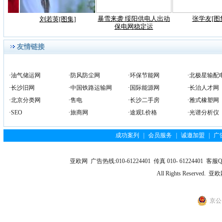
暴雪来袭 绥阳供电人出动
张学友[图
刘若英[图集]
保电网稳定运
友情链接
·
油气储运网
·
防风防尘网
·
环保节能网
·
北极星输配
·
长沙旧网
·
中国铁路运输网
·
国际能源网
·
长治人才网
·
北京分类网
·
售电
·
长沙二手房
·
雅式橡塑网
·
SEO
·
旅商网
·
途观L价格
·
光谱分析仪
成功案列
|
会员服务
|
诚邀加盟
|
广
亚欧网 广告热线:010-61224401 传真 010- 61224401 客服QQ
All Rights Reserv
京公网