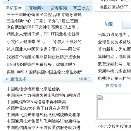
首届《放歌中国》歌手大
赛全国总决赛！
·
电视超薄趋势下，
医药卫生
互联网+
证券要闻
军工动态
首届《放歌中国》歌手大
·
三十三年匠心铸国民口腔品牌 青蛙牙刷蝉
赛组织委员会，拟定于2018年
·
三医创新中心（二期）举办“共建生态圈
能源
8月在
·
来自澳洲的DU’IT女神手霜新香型上市，
2018腾讯影业发布会：多
·
精致女人无惧干燥，DU’IT限量礼盒就搞
当算力遇见电力，
部国产漫改真人
·
小穴位大健康⑩ 关元——肾虚人士最好的
全球首发技术路线 +
近日，主题为&ldquo;若水
·
第八届北京中医药专家宁夏行——同仁堂
算力新基，为AI而
&middot;共生&rdquo;的腾讯影
算随电动，电随算
·
我国首个核酸采集非接触正压防护接诊舱
业
王中磊出席2018 亚洲旅游
数智深融配网，透
·
JINS睛姿眼镜的免费服务，你知道吗？
产业年会 谈中
索斯科携F2多点锁
·
再爆100%！国药集团中国生物北京生物所
今天(9月14日)，2018 亚
电费冲到第三档的
通信技术
MORE
洲旅游产业年会在上海举行，
在线旅游
年会
·
中国电信惊艳亮相北京通信展
励志歌手杨洪强放歌中国
·
中国信科全力保障火神山和雷神山网络通
演艺又见山里红
·
中国电信5GSA网络速率再创新高
励志歌手杨洪强放歌中国演艺
·
首届世界5G大会将于11月在京召开
又见山里红 首届《放歌中国》
·
中国商飞携未来电气化飞机驾驶舱亮相第
歌手
·
中国通用技术集团与飞利浦签订健康科技
哇！湖南大事件，这道
·
湖北交投将投资1
【美丽风景线】竟
·
中国电信陆海空天全方位通信服务助力进