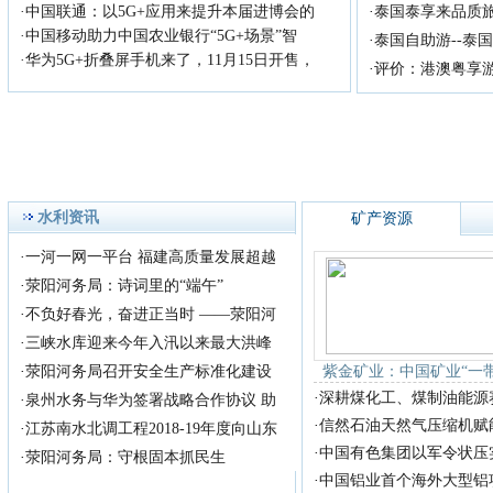
在蜿蜒千里的湘江中游、
·
中国联通：以5G+应用来提升本届进博会的
·
泰国泰享来品质
五岳独秀的衡山之南，有一座
·
中国移动助力中国农业银行“5G+场景”智
·
泰国自助游--泰
历史
·
华为5G+折叠屏手机来了，11月15日开售，
·
评价：港澳粤享
生命赠我以苦难，我必回
报以歌唱 --关于
尊敬的主持人，各位老
师，亲爱的观众朋友： 今
天，借
首届《放歌中国》歌手大
赛全国总决赛！
水利资讯
矿产资源
首届《放歌中国》歌手大
赛组织委员会，拟定于2018年
·
一河一网一平台 福建高质量发展超越
8月在
·
荥阳河务局：诗词里的“端午”
·
不负好春光，奋进正当时 ——荥阳河
·
三峡水库迎来今年入汛以来最大洪峰
·
荥阳河务局召开安全生产标准化建设
紫金矿业：中国矿业“一
·
深耕煤化工、煤制油能源
·
泉州水务与华为签署战略合作协议 助
·
信然石油天然气压缩机赋
·
江苏南水北调工程2018-19年度向山东
·
中国有色集团以军令状压
·
荥阳河务局：守根固本抓民生
·
中国铝业首个海外大型铝项