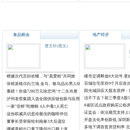
食品粮油
地产经济
曹文轩(图文)
·
檀健次代言好欢螺，与“真爱粉”共同掀
·
楼市定调释放8大信号 
·
百城住宅库存9个月后首
·
张裕派格尔白兰地 金马、银马品出男人味
·
阳光城回应大股东质押：
·
重磅！价值7280万元徐悲鸿“十二生肖册
·
活不下去？前三季度A股5
·
泸州老窖集团入选全国供应链创新与应用
·
8省区试点政府购买公租
·
一家“尝鲜”吃蟾蜍 4人中毒1人死亡
·
证监会：依法规范支持上
·
这份权威共识是你最佳的咖啡伴侣
·
开盘去化率创新低 深圳
·
董事长受审留给剑南春3大后遗症
·
多地下调首套房贷利率 
·
挪威真鳕出口量下降但出口额上涨