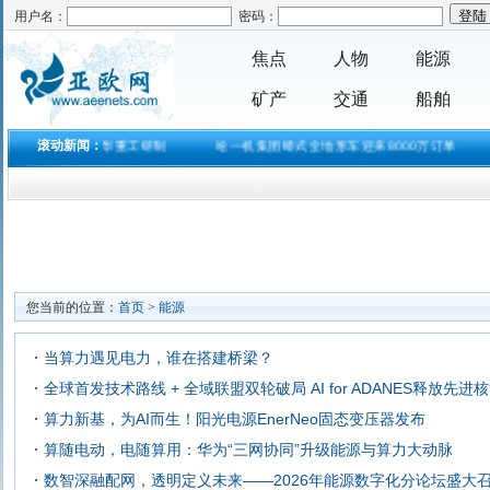
用户名：
密码：
焦点
人物
能源
矿产
交通
船舶
地 中国交建振华重工研制
滚动新闻：
哈一机集团蟒式全地形车迎来8000万订单
您当前的位置：
首页
>
能源
当算力遇见电力，谁在搭建桥梁？
全球首发技术路线 + 全域联盟双轮破局 AI for ADANES释放先
算力新基，为AI而生！阳光电源EnerNeo固态变压器发布
算随电动，电随算用：华为“三网协同”升级能源与算力大动脉
数智深融配网，透明定义未来——2026年能源数字化分论坛盛大