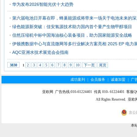
华为发布2026智能光伏十大趋势
第六届电池日开幕在即，蜂巢能源或将带来一场关于电池未来的深
绿色能源新突破：佳安氢源技术助力国内首个量产生物甲醇项目
信然压缩机中标中国海油核心装备项目，助力国家能源安全战略
伊顿携数据中心与直流微网等多行业解决方案亮相 2025 EP 电力
AQC亚洲水技术展览会会指南
2
3
4
5
6
7
8
9
10
下一页
尾页
3830
1
成功案列
|
会员服务
|
诚邀加盟
|
广
亚欧网 广告热线:010-61224401 传真 010- 61224401 客服QQ:
All Rights Reserve
京公网
本