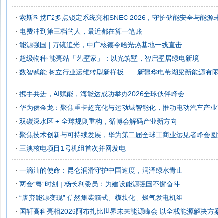
索斯科携F2多点锁定系统亮相SNEC 2026，守护储能安全与能源
电费冲到第三档的人，最近都在算一笔账
能源强国 | 万镜追光，中广核德令哈光热基地一线直击
超级物种·能亮站「艺墅家」：以光筑墅，智启墅居绿电新境
数智赋能 树立行业运维转型新样板——新疆华电苇湖梁新能源有
携手共进，AI赋能，海能达成功举办2026全球伙伴峰会
华为侯金龙：聚焦重卡超充化与运动域智能化，推动电动汽车产业
双碳深水区 + 全球规则重构，循博会解码产业新方向
聚焦技术创新与可持续发展，华为第二届全球工商业远见者峰会圆
三澳核电项目1号机组首次并网发电
一滴油的使命：昆仑润滑守护中国速度，润泽绿水青山
两会“粤”时刻 | 杨长利委员：为建设能源强国不懈奋斗
“废弃能源变现” 信然集装箱式、模块化、燃气发电机组
国轩高科亮相2026阿布扎比世界未来能源峰会 以全栈能源解决方