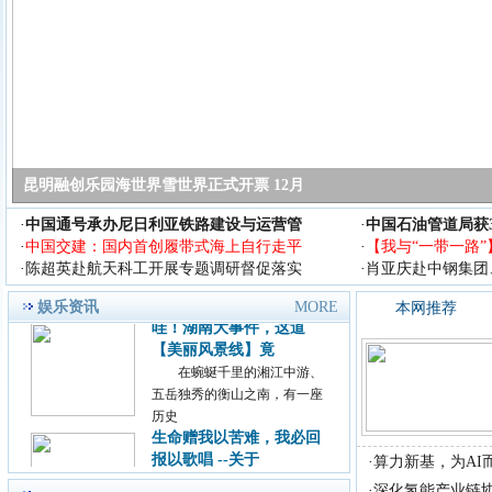
近日，主题为&ldquo;若水
&middot;共生&rdquo;的腾讯影
业
王中磊出席2018 亚洲旅游
产业年会 谈中
今天(9月14日)，2018 亚
洲旅游产业年会在上海举行，
年会
昆明融创乐园海世界雪世界正式开票 12月
励志歌手杨洪强放歌中国
演艺又见山里红
·
中国通号承办尼日利亚铁路建设与运营管
·
中国石油管道局获
励志歌手杨洪强放歌中国演艺
·
中国交建：国内首创履带式海上自行走平
·
【我与“一带一路”
又见山里红 首届《放歌中国》
·
陈超英赴航天科工开展专题调研督促落实
·
肖亚庆赴中钢集团
歌手
娱乐资讯
哇！湖南大事件，这道
MORE
本网推荐
【美丽风景线】竟
在蜿蜒千里的湘江中游、
五岳独秀的衡山之南，有一座
历史
生命赠我以苦难，我必回
报以歌唱 --关于
尊敬的主持人，各位老
·
算力新基，为AI而
师，亲爱的观众朋友： 今
·
深化氢能产业链