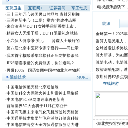
天，借
·
电视超薄趋势下，
医药卫生
互联网+
证券要闻
军工动态
首届《放歌中国》歌手大
·
三十三年匠心铸国民口腔品牌 青蛙牙刷蝉
赛全国总决赛！
·
三医创新中心（二期）举办“共建生态圈
首届《放歌中国》歌手大
能源
·
来自澳洲的DU’IT女神手霜新香型上市，
赛组织委员会，拟定于2018年
8月在
·
精致女人无惧干燥，DU’IT限量礼盒就搞
全球第一！202
·
小穴位大健康⑩ 关元——肾虚人士最好的
当算力遇见电力，
·
第八届北京中医药专家宁夏行——同仁堂
全球首发技术路线 +
算力新基，为AI而
·
我国首个核酸采集非接触正压防护接诊舱
算随电动，电随算
·
JINS睛姿眼镜的免费服务，你知道吗？
数智深融配网，透
·
再爆100%！国药集团中国生物北京生物所
索斯科携F2多点锁
通信技术
MORE
在线旅游
·
中国电信惊艳亮相北京通信展
·
中国信科全力保障火神山和雷神山网络通
·
中国电信5GSA网络速率再创新高
·
首届世界5G大会将于11月在京召开
·
中国商飞携未来电气化飞机驾驶舱亮相第
·
中国通用技术集团与飞利浦签订健康科技
·
湖北交投将投资1
·
中国电信陆海空天全方位通信服务助力进