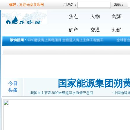
你好
，欢迎光临亚欧网
用户名：
密码：
励志歌手杨洪强放歌中国
演艺又见山里红
焦点
人物
能源
励志歌手杨洪强放歌中国演艺
又见山里红 首届《放歌中国》
歌手
矿产
交通
船舶
哇！湖南大事件，这道
【美丽风景线】竟
国内首个EPC建设海上风电项目全面进入海上主体工程施工
滚动新闻：
全球首台无人驾驶
在蜿蜒千里的湘江中游、
五岳独秀的衡山之南，有一座
历史
生命赠我以苦难，我必回
报以歌唱 --关于
尊敬的主持人，各位老
国家能源集团朔
师，亲爱的观众朋友： 今
天，借
首届《放歌中国》歌手大
·
我国自主研发3000米级超深水海管应急回
·
中国电建
赛全国总决赛！
首届《放歌中国》歌手大
赛组织委员会，拟定于2018年
8月在
2018腾讯影业发布会：多
部国产漫改真人