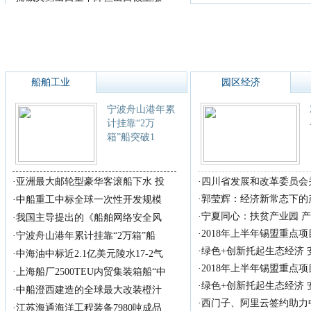
船舶工业
园区经济
宁波舟山港年累
计挂靠“2万
箱”船突破1
·
亚洲最大邮轮型豪华客滚船下水 投
·
四川省发展和改革委员会
·
郭莹辉：经济新常态下的
·
中船重工中标全球一次性开发规模
·
宁夏同心：扶贫产业园 
·
我国主导提出的《船舶网络安全风
·
2018年上半年锡盟重点
·
宁波舟山港年累计挂靠“2万箱”船
·
绿色+创新托起生态经济
·
中海油中标近2.1亿美元陵水17-2气
·
2018年上半年锡盟重点
·
上海船厂2500TEU内贸集装箱船“中
·
绿色+创新托起生态经济
·
中船澄西建造的全球最大改装橙汁
·
西门子、阿里云签约助力
·
江苏海通海洋工程装备7980吨成品