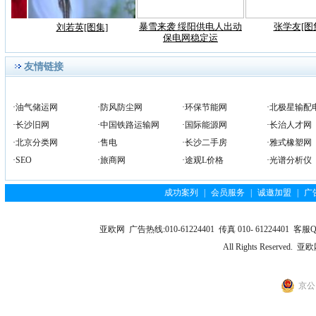
暴雪来袭 绥阳供电人出动
张学友[图
刘若英[图集]
保电网稳定运
友情链接
·
油气储运网
·
防风防尘网
·
环保节能网
·
北极星输配
·
长沙旧网
·
中国铁路运输网
·
国际能源网
·
长治人才网
·
北京分类网
·
售电
·
长沙二手房
·
雅式橡塑网
·
SEO
·
旅商网
·
途观L价格
·
光谱分析仪
成功案列
|
会员服务
|
诚邀加盟
|
广
亚欧网 广告热线:010-61224401 传真 010- 61224401 客服QQ
All Rights Reserv
京公网