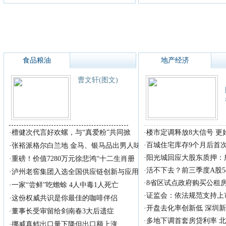
食品粮油
地产经济
曹文轩(图文)
·
檀健次代言好欢螺，与“真爱粉”共同掀
·
楼市定调释放8大信号 
·
百城住宅库存9个月后首
·
张裕派格尔白兰地 金马、银马品出男人味
·
阳光城回应大股东质押：
·
重磅！价值7280万元徐悲鸿“十二生肖册
·
活不下去？前三季度A股5
·
泸州老窖集团入选全国供应链创新与应用
·
8省区试点政府购买公租
·
一家“尝鲜”吃蟾蜍 4人中毒1人死亡
·
证监会：依法规范支持上
·
这份权威共识是你最佳的咖啡伴侣
·
开盘去化率创新低 深圳
·
董事长受审留给剑南春3大后遗症
·
多地下调首套房贷利率 
·
挪威真鳕出口量下降但出口额上涨