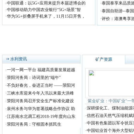
·
中国联通：以5G+应用来提升本届进博会的
·
泰国泰享来品质
·
中国移动助力中国农业银行“5G+场景”智
·
泰国自助游--泰
·
华为5G+折叠屏手机来了，11月15日开售，
·
评价：港澳粤享
水利资讯
矿产资源
·
一河一网一平台 福建高质量发展超越
·
荥阳河务局：诗词里的“端午”
·
不负好春光，奋进正当时 ——荥阳河
·
三峡水库迎来今年入汛以来最大洪峰
·
荥阳河务局召开安全生产标准化建设
紫金矿业：中国矿业“一
·
深耕煤化工、煤制油能源
·
泉州水务与华为签署战略合作协议 助
·
信然石油天然气压缩机赋
·
江苏南水北调工程2018-19年度向山东
·
中国有色集团以军令状压
·
荥阳河务局：守根固本抓民生
·
中国铝业首个海外大型铝项