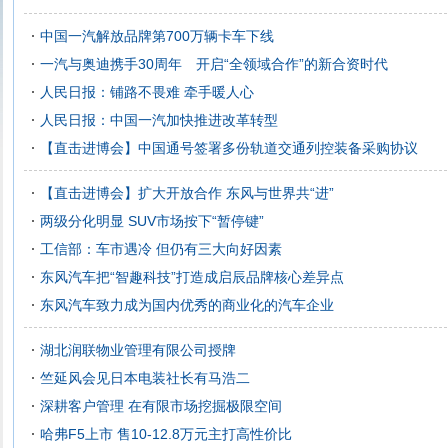
中国一汽解放品牌第700万辆卡车下线
一汽与奥迪携手30周年 开启“全领域合作”的新合资时代
人民日报：铺路不畏难 牵手暖人心
人民日报：中国一汽加快推进改革转型
【直击进博会】中国通号签署多份轨道交通列控装备采购协议
【直击进博会】扩大开放合作 东风与世界共“进”
两级分化明显 SUV市场按下“暂停键”
工信部：车市遇冷 但仍有三大向好因素
东风汽车把“智趣科技”打造成启辰品牌核心差异点
东风汽车致力成为国内优秀的商业化的汽车企业
湖北润联物业管理有限公司授牌
竺延风会见日本电装社长有马浩二
深耕客户管理 在有限市场挖掘极限空间
哈弗F5上市 售10-12.8万元主打高性价比