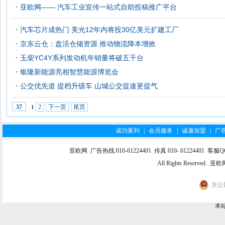
亚欧网—— 汽车工业宣传一站式自助投稿推广平台
汽车芯片成热门 美光12年内将投30亿美元扩建工厂
京东云仓：盘活仓储资源 推动物流降本增效
玉柴YC4Y系列发动机年销量将破五千台
银隆新能源亮相智慧能源博览会
公交优先道 提档升级车 山城公交提速更提气
2
下一页
尾页
37
1
成功案列
|
会员服务
|
诚邀加盟
|
广
亚欧网 广告热线:010-61224401 传真 010- 61224401 客服QQ:
All Rights Reserve
京公网
本